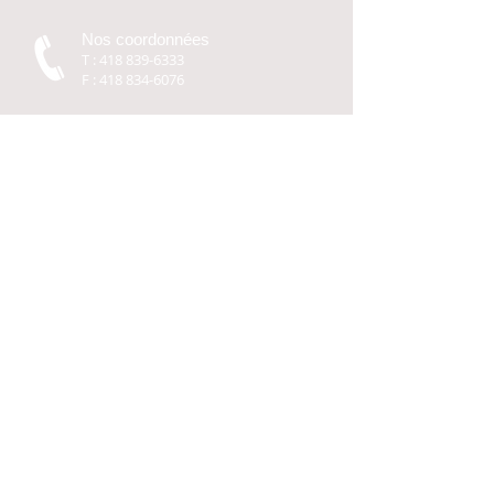
Nos coordonnées
T :
418 839-6333
F :
418 834-6076
Contact
Nos bureaux
1190 B, Rue de
Courchevel, 4ième Étage,
bureau 432, Lévis
(Québec) G6W 0M6
Nous nous engageons à ne collecter aucun
renseignement personnel, d'aucune sorte que ce
soit. © Cantin Services financiers & Associés