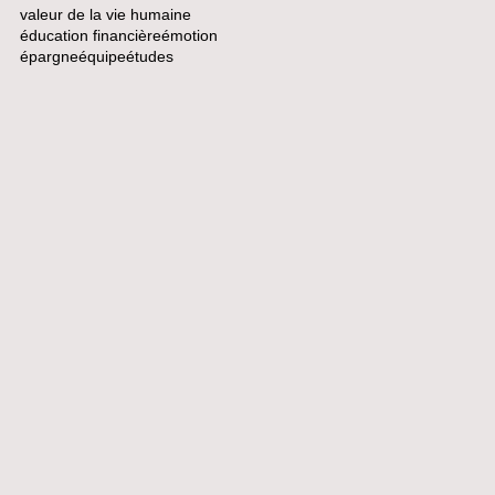
valeur de la vie humaine
éducation financière
émotion
épargne
équipe
études