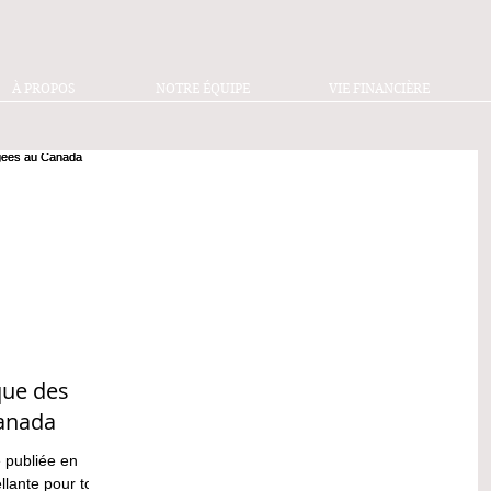
À PROPOS
NOTRE ÉQUIPE
VIE FINANCIÈRE
que des
anada
 publiée en
ellante pour tous