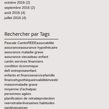
octobre 2016
(2)
2 posts
septembre 2016
(2)
2 posts
août 2016
(4)
4 posts
juillet 2016
(4)
4 posts
Rechercher par Tags
Pascale Cantin
REEE
assurabilité
assurance
assurance hypothécaire
assurance maladie grave
assurance-vie
cadeau enfant
cantin services financiers
condition économique
defi entreprise
enfant
enfants et finance
exercice
famille
finance
hypothèque
invalidité
investir
maison
maladie grave
moyenne d'achat
pac
personnes agées
planification de retraite
protection
reer
retraite
rêve
saines habitudes
santé
vacances